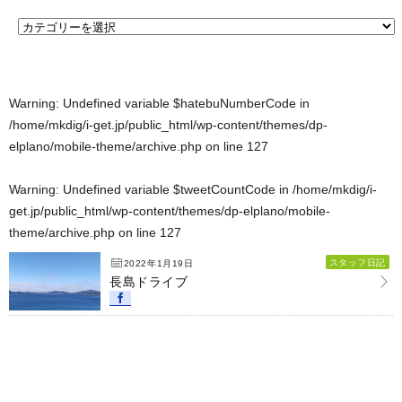
Warning
: Undefined variable $hatebuNumberCode in
/home/mkdig/i-get.jp/public_html/wp-content/themes/dp-
elplano/mobile-theme/archive.php
on line
127
Warning
: Undefined variable $tweetCountCode in
/home/mkdig/i-
get.jp/public_html/wp-content/themes/dp-elplano/mobile-
theme/archive.php
on line
127
スタッフ日記
2022年1月19日
長島ドライブ