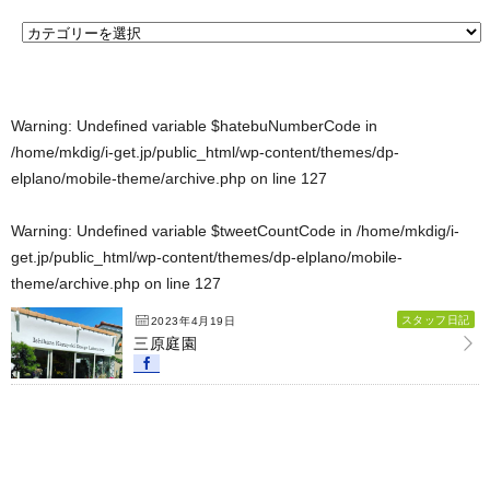
Warning
: Undefined variable $hatebuNumberCode in
/home/mkdig/i-get.jp/public_html/wp-content/themes/dp-
elplano/mobile-theme/archive.php
on line
127
Warning
: Undefined variable $tweetCountCode in
/home/mkdig/i-
get.jp/public_html/wp-content/themes/dp-elplano/mobile-
theme/archive.php
on line
127
スタッフ日記
2023年4月19日
三原庭園