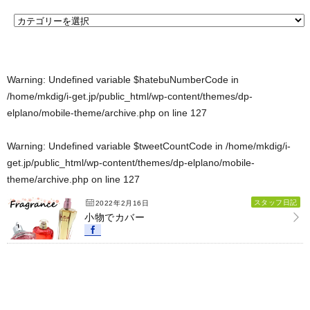
Warning
: Undefined variable $hatebuNumberCode in
/home/mkdig/i-get.jp/public_html/wp-content/themes/dp-
elplano/mobile-theme/archive.php
on line
127
Warning
: Undefined variable $tweetCountCode in
/home/mkdig/i-
get.jp/public_html/wp-content/themes/dp-elplano/mobile-
theme/archive.php
on line
127
スタッフ日記
2022年2月16日
小物でカバー