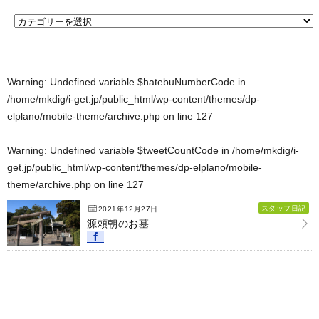
Warning
: Undefined variable $hatebuNumberCode in
/home/mkdig/i-get.jp/public_html/wp-content/themes/dp-
elplano/mobile-theme/archive.php
on line
127
Warning
: Undefined variable $tweetCountCode in
/home/mkdig/i-
get.jp/public_html/wp-content/themes/dp-elplano/mobile-
theme/archive.php
on line
127
スタッフ日記
2021年12月27日
源頼朝のお墓