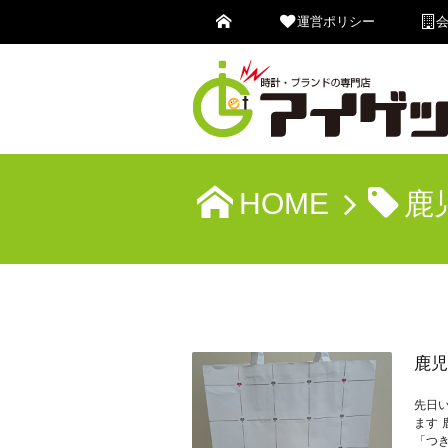
運営ポリシー
HOME
鹿
鹿児
先日
ます
「つ