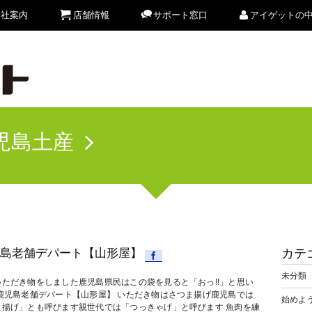
会社案内
店舗情報
サポート窓口
アイゲットの
児島土産
島老舗デパート【山形屋】
カテ
未分類
いただき物をしました鹿児島県民はこの袋を見ると「おっ!!」と思い
 鹿児島老舗デパート【山形屋】 いただき物はさつま揚げ鹿児島では
始めよう
き揚げ」とも呼びます親世代では「つっきゃげ」と呼びます 魚肉を練