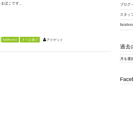
まぼこです...
ブログ
スタッ
faceboo
kadecoco
さつま揚げ
アイゲット
過去
Face