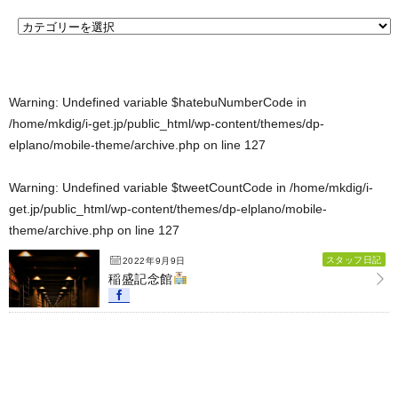
Warning
: Undefined variable $hatebuNumberCode in
/home/mkdig/i-get.jp/public_html/wp-content/themes/dp-
elplano/mobile-theme/archive.php
on line
127
Warning
: Undefined variable $tweetCountCode in
/home/mkdig/i-
get.jp/public_html/wp-content/themes/dp-elplano/mobile-
theme/archive.php
on line
127
スタッフ日記
2022年9月9日
稲盛記念館