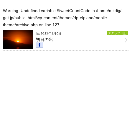
Warning
: Undefined variable $tweetCountCode in
/home/mkdig/i-
get.jp/public_html/wp-content/themes/dp-elplano/mobile-
theme/archive.php
on line
127
スタッフ日記
2023年1月6日
初日の出