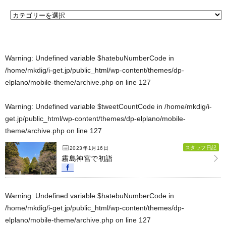
Warning
: Undefined variable $hatebuNumberCode in
/home/mkdig/i-get.jp/public_html/wp-content/themes/dp-
elplano/mobile-theme/archive.php
on line
127
Warning
: Undefined variable $tweetCountCode in
/home/mkdig/i-
get.jp/public_html/wp-content/themes/dp-elplano/mobile-
theme/archive.php
on line
127
スタッフ日記
2023年1月16日
霧島神宮で初詣
Warning
: Undefined variable $hatebuNumberCode in
/home/mkdig/i-get.jp/public_html/wp-content/themes/dp-
elplano/mobile-theme/archive.php
on line
127