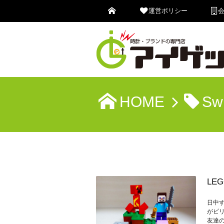
運営ポリシー
HOME
Sw
LE
日中
がピ
友達