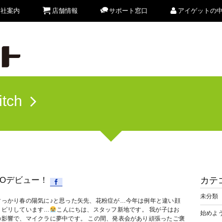
会社案内
店舗情報
サポート窓口
アイゲットの
itch
GOデビュー！
カテ
未分類
すっかり春の陽気に♪と思った矢先、花粉症が…今年は例年と違い顔
リピリしています…
こんにちは、スタッフ新地です。 我が子はお
始めよう
の影響で、マイクラに夢中です。 この間、発表会があり頑張ったご褒