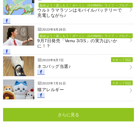
始めよう！楽しもう！ガーミン（GARMIN）ライフ ～ブログ～
ウルトラマラソンはモバイルバッテリーで
充電しながら♪
2023年9月26日
始めよう！楽しもう！ガーミン（GARMIN）ライフ ～ブログ～
9月7日発売「Venu 3/3S」の実力はいか
に！？
スタッフ日記
2023年8月7日
ネコバッグ当選♪
スタッフ日記
2023年7月31日
猫アレルギー
さらに見る