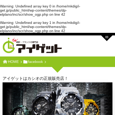
Warning
: Undefined array key 0 in
/home/mkdig/i-
get.jp/public_html/wp-content/themes/dp-
elplano/inc/scr/show_ogp.php
on line
42
Warning
: Undefined array key 1 in
/home/mkdig/i-
get.jp/public_html/wp-content/themes/dp-
elplano/inc/scr/show_ogp.php
on line
42
HOME
facebook
アイゲットはカシオの正規販売店！