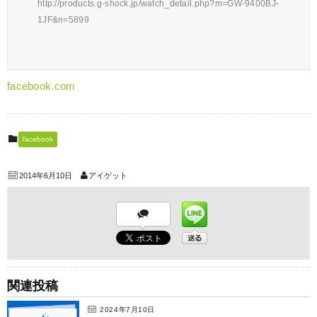
http://products.g-shock.jp/watch_detail.php?m=GW-9400BJ-
1JF&n=5899
facebook.com
facebook
2014年6月10日
アイゲット
関連投稿
2024年7月10日