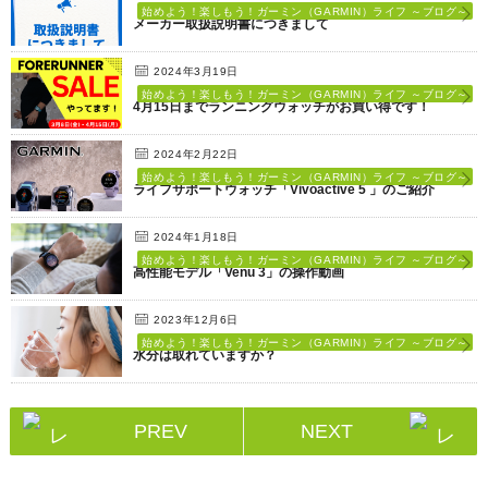
始めよう！楽しもう！ガーミン（GARMIN）ライフ ～ブログ～
メーカー取扱説明書につきまして
2024年3月19日
始めよう！楽しもう！ガーミン（GARMIN）ライフ ～ブログ～
4月15日までランニングウォッチがお買い得です！
2024年2月22日
始めよう！楽しもう！ガーミン（GARMIN）ライフ ～ブログ～
ライフサポートウォッチ「Vivoactive 5 」のご紹介
2024年1月18日
始めよう！楽しもう！ガーミン（GARMIN）ライフ ～ブログ～
高性能モデル「Venu 3」の操作動画
2023年12月6日
始めよう！楽しもう！ガーミン（GARMIN）ライフ ～ブログ～
水分は取れていますか？
PREV
NEXT