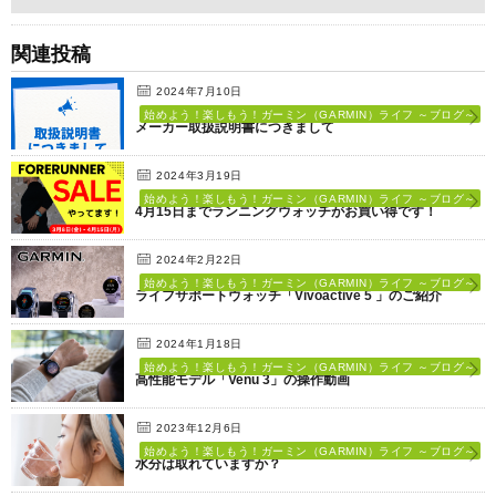
関連投稿
2024年7月10日
始めよう！楽しもう！ガーミン（GARMIN）ライフ ～ブログ～
メーカー取扱説明書につきまして
2024年3月19日
始めよう！楽しもう！ガーミン（GARMIN）ライフ ～ブログ～
4月15日までランニングウォッチがお買い得です！
2024年2月22日
始めよう！楽しもう！ガーミン（GARMIN）ライフ ～ブログ～
ライフサポートウォッチ「Vivoactive 5 」のご紹介
2024年1月18日
始めよう！楽しもう！ガーミン（GARMIN）ライフ ～ブログ～
高性能モデル「Venu 3」の操作動画
2023年12月6日
始めよう！楽しもう！ガーミン（GARMIN）ライフ ～ブログ～
水分は取れていますか？