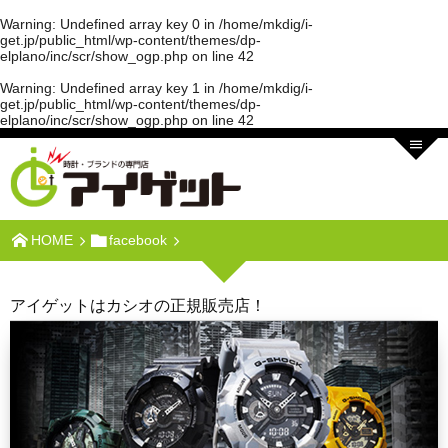
Warning
: Undefined array key 0 in
/home/mkdig/i-
get.jp/public_html/wp-content/themes/dp-
elplano/inc/scr/show_ogp.php
on line
42
Warning
: Undefined array key 1 in
/home/mkdig/i-
get.jp/public_html/wp-content/themes/dp-
elplano/inc/scr/show_ogp.php
on line
42
HOME
facebook
アイゲットはカシオの正規販売店！