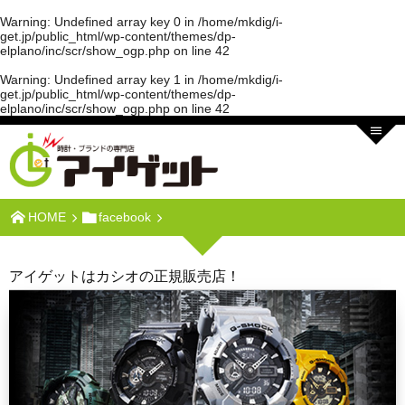
Warning
: Undefined array key 0 in
/home/mkdig/i-
get.jp/public_html/wp-content/themes/dp-
elplano/inc/scr/show_ogp.php
on line
42
Warning
: Undefined array key 1 in
/home/mkdig/i-
get.jp/public_html/wp-content/themes/dp-
elplano/inc/scr/show_ogp.php
on line
42
HOME
facebook
アイゲットはカシオの正規販売店！