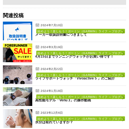
関連投稿
2024年7月10日
始めよう！楽しもう！ガーミン（GARMIN）ライフ ～ブログ～
メーカー取扱説明書につきまして
2024年3月19日
始めよう！楽しもう！ガーミン（GARMIN）ライフ ～ブログ～
4月15日までランニングウォッチがお買い得です！
2024年2月22日
始めよう！楽しもう！ガーミン（GARMIN）ライフ ～ブログ～
ライフサポートウォッチ「Vivoactive 5 」のご紹介
2024年1月18日
始めよう！楽しもう！ガーミン（GARMIN）ライフ ～ブログ～
高性能モデル「Venu 3」の操作動画
2023年12月6日
始めよう！楽しもう！ガーミン（GARMIN）ライフ ～ブログ～
水分は取れていますか？