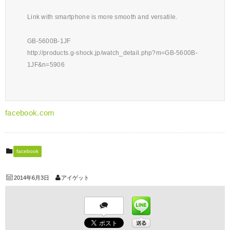
Link with smartphone is more smooth and versatile.
GB-5600B-1JF
http://products.g-shock.jp/watch_detail.php?m=GB-5600B-
1JF&n=5906
facebook.com
facebook
2014年6月3日
アイゲット