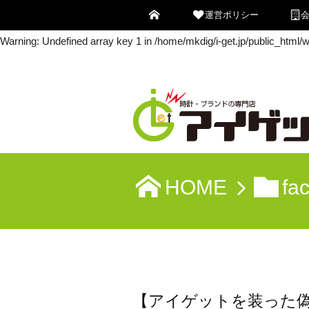
運営ポリシー
Warning
: Undefined array key 0 in
/home/mkdig/i-get.jp/public_html
Warning
: Undefined array key 1 in
/home/mkdig/i-get.jp/public_html
HOME
fa
【アイゲットを装った