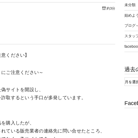
未分類
約3分
始めよう
ブログ
スタッ
faceboo
注意ください】
過去
トにご注意ください～
た偽サイトを開設し、
を詐取するという手口が多発しています。
Face
品を購入したが、
されている販売業者の連絡先に問い合せたところ、