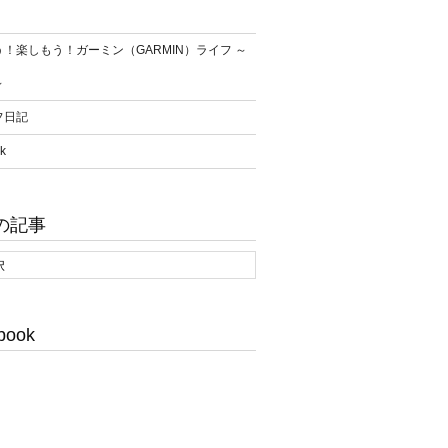
！楽しもう！ガーミン（GARMIN）ライフ ～
～
フ日記
k
の記事
book