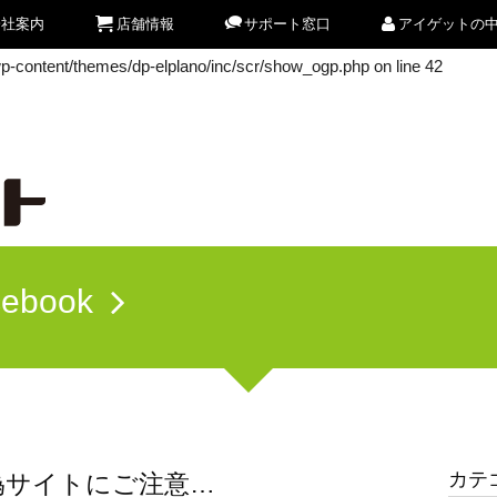
会社案内
店舗情報
サポート窓口
アイゲットの
/wp-content/themes/dp-elplano/inc/scr/show_ogp.php
on line
42
/wp-content/themes/dp-elplano/inc/scr/show_ogp.php
on line
42
cebook
カテ
偽サイトにご注意…