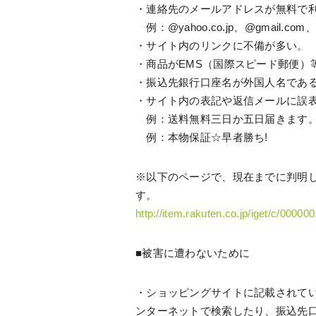
・連絡先のメールアドレスが無料で
例：@yahoo.co.jp、@gmail.co
・サイト内のリンクに不備が多い。
・商品がEMS（国際スピード郵便）
・振込先銀行口座名が外国人名であ
・サイト内の表記や返信メールに誤
例：送料無料三日か五日届きます
例：本物保証☆早者勝ち!
※以下のページで、現在までに判明し
す。
http://item.rakuten.co.jp/iget/c/00000
■被害に遭わないために
・ショッピングサイトに記載されて
ンターネットで検索したり、振込先