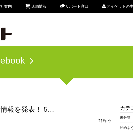
会社案内
店舗情報
サポート窓口
アイゲットの
cebook
カテ
情報を発表！ 5…
未分類
約1分
始めよう