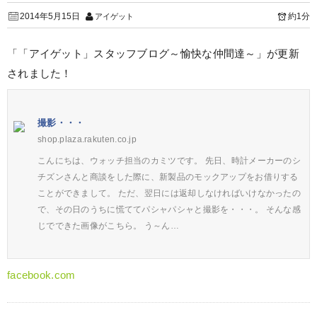
2014年5月15日
約1分
アイゲット
「「アイゲット」スタッフブログ～愉快な仲間達～」が更新
されました！
撮影・・・
shop.plaza.rakuten.co.jp
こんにちは、ウォッチ担当のカミツです。 先日、時計メーカーのシ
チズンさんと商談をした際に、新製品のモックアップをお借りする
ことができまして。 ただ、翌日には返却しなければいけなかったの
で、その日のうちに慌ててパシャパシャと撮影を・・・。 そんな感
じでできた画像がこちら。 う～ん…
facebook.com