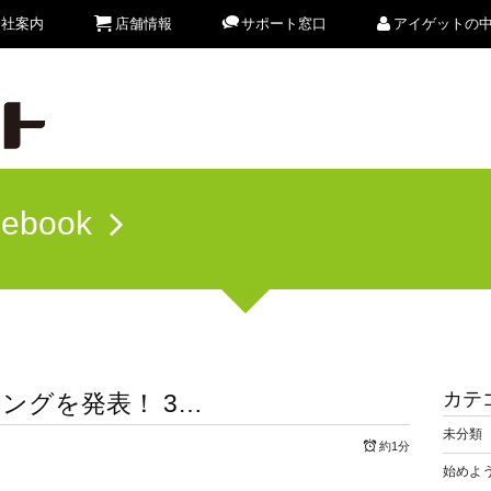
会社案内
店舗情報
サポート窓口
アイゲットの
cebook
カテ
ングを発表！ 3…
未分類
約1分
始めよう