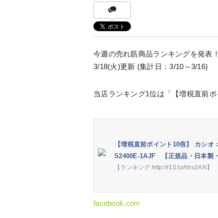
今週の売れ筋商品ランキングを発表
3/18(火)更新 (集計日：3/10～3/16)
当店ランキング1位は「【増税直前ポイ
【増税直前ポイント10倍】 カシオ 
S2400E-1AJF 【正規品・日本製・3
【ランキング http://r10.to/hhv2AN】
facebook.com