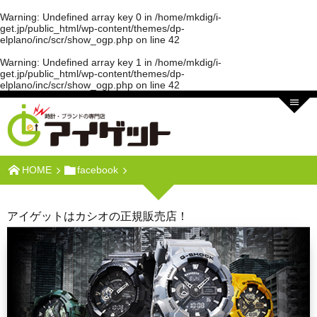
Warning
: Undefined array key 0 in
/home/mkdig/i-
get.jp/public_html/wp-content/themes/dp-
elplano/inc/scr/show_ogp.php
on line
42
Warning
: Undefined array key 1 in
/home/mkdig/i-
get.jp/public_html/wp-content/themes/dp-
elplano/inc/scr/show_ogp.php
on line
42
HOME
facebook
アイゲットはカシオの正規販売店！