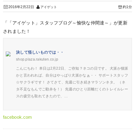
2016年2月22日
約1分
アイゲット
「「アイゲット」スタッフブログ～愉快な仲間達～」が更新
されました！
決して怪しいものでは・・
shop.plaza.rakuten.co.jp
こんにちわ！ 本日は2月22日、ご存知？ネコの日です。 犬派か猫派
かと言われれば、自分はやっぱり犬派かなぁ・・ サポートスタッフ
☆サクラギです！ さてさて、先週に引き続きマラソンネタ。 （ネ
タ不足なもんでご勘弁を！） 先週のひとり距離だくのトレイルレー
スの疲労も取れてきたので、…
facebook.com