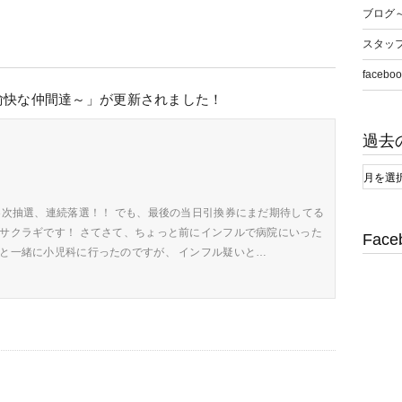
ブログ
スタッ
faceboo
愉快な仲間達～」が更新されました！
過去
3次抽選、連続落選！！ でも、最後の当日引換券にまだ期待してる
☆サクラギです！ さてさて、ちょっと前にインフルで病院にいった
Face
子と一緒に小児科に行ったのですが、 インフル疑いと…