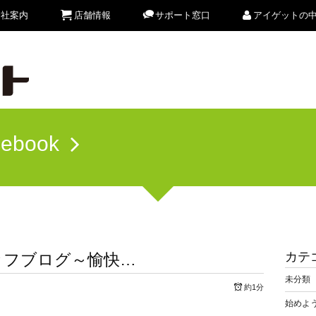
会社案内
店舗情報
サポート窓口
アイゲットの
cebook
カテ
ッフブログ～愉快…
未分類
約1分
始めよう