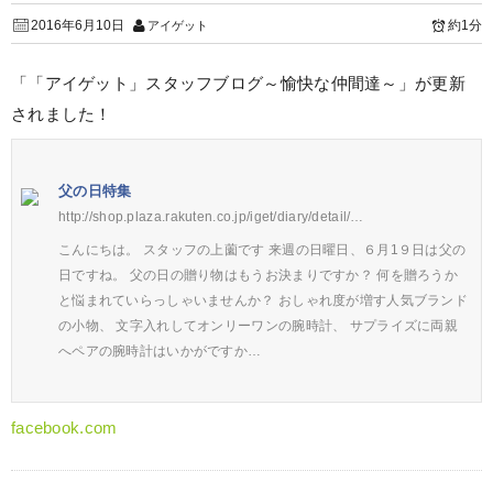
2016年6月10日
約1分
アイゲット
「「アイゲット」スタッフブログ～愉快な仲間達～」が更新
されました！
父の日特集
http://shop.plaza.rakuten.co.jp/iget/diary/detail/…
こんにちは。 スタッフの上薗です 来週の日曜日、６月1９日は父の
日ですね。 父の日の贈り物はもうお決まりですか？ 何を贈ろうか
と悩まれていらっしゃいませんか？ おしゃれ度が増す人気ブランド
の小物、 文字入れしてオンリーワンの腕時計、 サプライズに両親
へペアの腕時計はいかがですか…
facebook.com