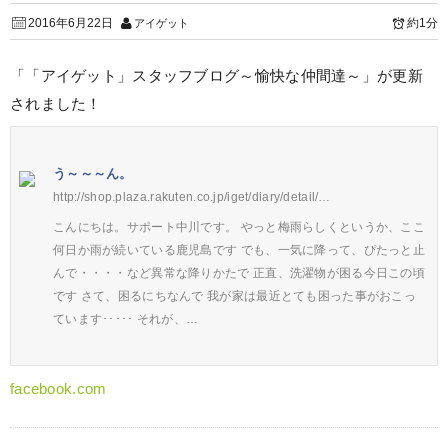
2016年6月22日
約1分
アイゲット
「「アイゲット」スタッフブログ～愉快な仲間達～」が更新
されました！
う～～～ん。
http://shop.plaza.rakuten.co.jp/iget/diary/detail/…
こんにちは。サポート中川です。 やっと梅雨らしくというか、ここ
何日か雨が続いている鹿児島です でも、一気に降って、ぴたっと止
んで・・・・など異常な降りかたで 正直、洗濯物が困る今日この頃
です さて、困るにちなんで 我が家は最近とても困った事がおこっ
ています･････ それが、…
facebook.com