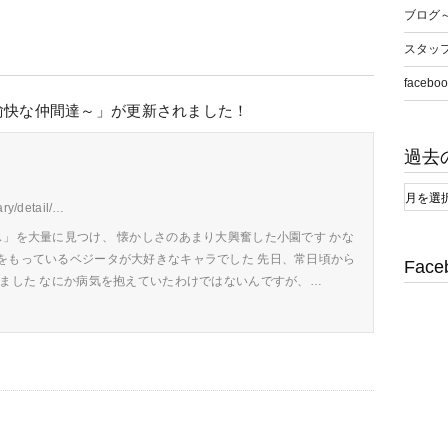
ブログ
スタッ
faceboo
愉快な仲間達～」が更新されました！
過去
ary/detail/…
」を大量に見つけ、 懐かしさのあまり大興奮した小園です かな
をもっているベジータが大好きなキャラでした 先日、常日頃から
Face
きました なにか病気を抱えていたわけではないんですが、…