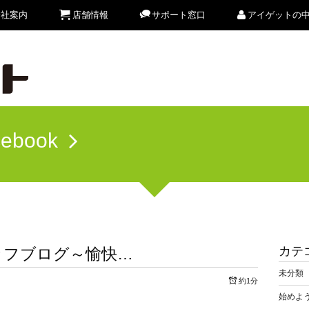
会社案内
店舗情報
サポート窓口
アイゲットの
cebook
カテ
ッフブログ～愉快…
未分類
約1分
始めよう