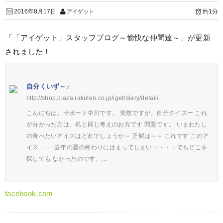
2016年8月17日
約1分
アイゲット
「「アイゲット」スタッフブログ～愉快な仲間達～」が更新
されました！
自分くいず～♪
http://shop.plaza.rakuten.co.jp/iget/diary/detail/…
こんにちは。サポート中川です。 突然ですが、自分クイズー これ
が分かった方は、私と同じ考えのお方です 問題です。 いまわたし
の食べたいアイスはどれでしょうか～ 正解は～～ これです このア
イス･････去年の夏の終わりにはまってしまい・・・・でもどこを
探しても なかったのです。…
facebook.com