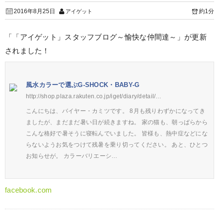
2016年8月25日
約1分
アイゲット
「「アイゲット」スタッフブログ～愉快な仲間達～」が更新
されました！
風水カラーで選ぶG-SHOCK・BABY-G
http://shop.plaza.rakuten.co.jp/iget/diary/detail/…
こんにちは、バイヤー・カミツです。 8月も残りわずかになってき
ましたが、まだまだ暑い日が続きますね。 家の猫も、朝っぱらから
こんな格好で暑そうに寝転んでいました。 皆様も、熱中症などにな
らないようお気をつけて残暑を乗り切ってください。 あと、ひとつ
お知らせが。 カラーバリエーシ…
facebook.com