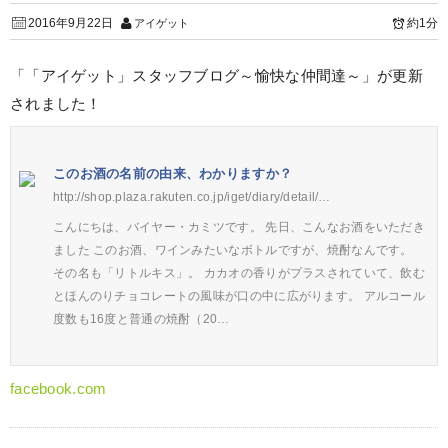
2016年9月22日
約1分
アイゲット
「「アイゲット」スタッフブログ～愉快な仲間達～」が更新
されました！
このお酒の名前の由来、わかりますか？
http://shop.plaza.rakuten.co.jp/iget/diary/detail/…
こんにちは、バイヤー・カミツです。 先日、こんなお酒をいただき
ました このお酒、ワインみたいなボトルですが、焼酎なんです。
その名も「リトルキス」。 カカオの香りがプラスされていて、飲む
とほんのりチョコレートの風味が口の中に広がります。 アルコール
度数も16度と普通の焼酎（20…
facebook.com