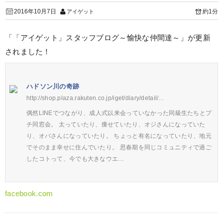
2016年10月7日
約1分
アイゲット
「「アイゲット」スタッフブログ～愉快な仲間達～」が更新
されました！
ハドソン川の奇跡
http://shop.plaza.rakuten.co.jp/iget/diary/detail/…
偶然LINEでつながり、成人式以来会っていなかった同級生たちとプ
チ同窓会。 太っていたり、痩せていたり、オジさんになっていた
り、オバさんになっていたり。 ちょっと有名になっていたり、地元
でそのまま幸せに住んでいたり。 思春期を同じコミュニティで過ご
したコトって、今でも大きなウエ…
facebook.com