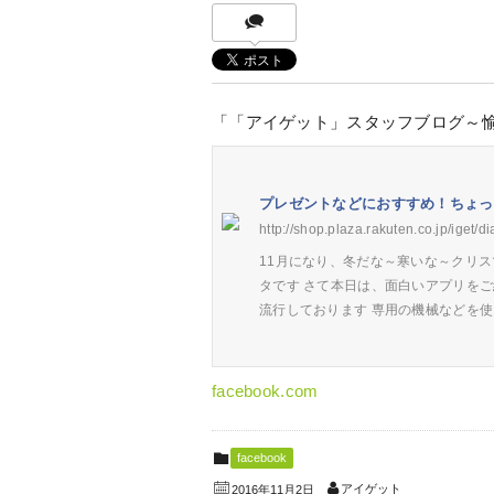
「「アイゲット」スタッフブログ～
プレゼントなどにおすすめ！ちょっ
http://shop.plaza.rakuten.co.jp/iget/di
11月になり、冬だな～寒いな～クリ
タです さて本日は、面白いアプリをご
流行しております 専用の機械などを
facebook.com
facebook
アイゲット
2016年11月2日