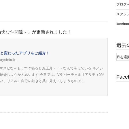
ブログ
スタッ
faceboo
愉快な仲間達～」が更新されました！
過去
と変わったアプリをご紹介！
ary/detail/…
スマスだな～もうすぐ寝るとお正月・・・なんて考えている キノシ
紹介しようかと思います 今巷では、VR(バーチャルリアリティ)が
Face
使い、リアルに自分の動きと共に見えてしまうもので…