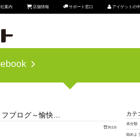
会社案内
店舗情報
サポート窓口
アイゲットの
cebook
カテ
ッフブログ～愉快…
未分類
約1分
始めよう