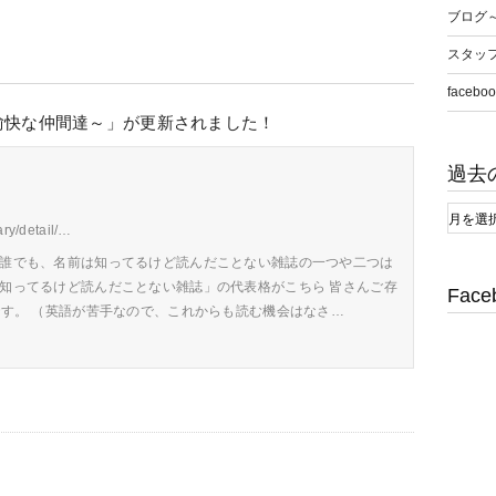
ブログ
スタッ
faceboo
愉快な仲間達～」が更新されました！
過去
ary/detail/…
 誰でも、名前は知ってるけど読んだことない雑誌の一つや二つは
は知ってるけど読んだことない雑誌」の代表格がこちら 皆さんご存
Face
です。 （英語が苦手なので、これからも読む機会はなさ…