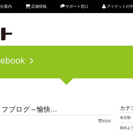
会社案内
店舗情報
サポート窓口
アイゲットの
cebook
カテ
ッフブログ～愉快…
未分類
約1分
始めよう