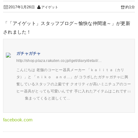
2017年1月26日
約1分
アイゲット
「「アイゲット」スタッフブログ～愉快な仲間達～」が更新
されました！
ガチャガチャ
http://shop.plaza.rakuten.co.jp/iget/diary/detail/…
こんにちは 老舗のコーヒー器具メーカー 「ｋａｌｉｔａ（カリ
タ）」と 「ｎｉｋｏ ａｎｄ…」が コラボしたガチャガチャに興
奮しているスタッフの上薗です クオリティが高いミニチュアのコー
ヒー器具がとっても可愛いんです 手に入れたアイテムはこれです↓↓
集まってくると楽しくて…
facebook.com