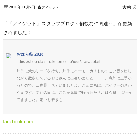
2018年11月9日
約1分
アイゲット
「「アイゲット」スタッフブログ～愉快な仲間達～」が更新
されました！
おはら祭 2018
https://shop.plaza.rakuten.co.jp/iget/diary/detail…
片手に犬のリードを持ち、片手にハーモニカ！ものすごい音を出し
ながら散歩しているおじさんに出会いました・・・。意外に上手か
ったので、二度見しちゃいましたよ。こんにちは、バイヤーのさが
やまです。文化の日に、ここ鹿児島で行われた「おはら祭」に行っ
てきました。老いも若きも…
facebook.com