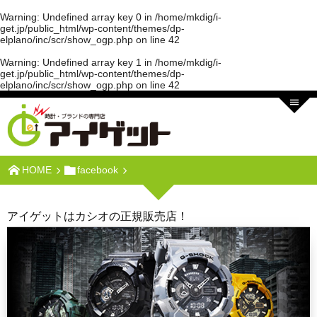
Warning
: Undefined array key 0 in
/home/mkdig/i-
get.jp/public_html/wp-content/themes/dp-
elplano/inc/scr/show_ogp.php
on line
42
Warning
: Undefined array key 1 in
/home/mkdig/i-
get.jp/public_html/wp-content/themes/dp-
elplano/inc/scr/show_ogp.php
on line
42
HOME
facebook
アイゲットはカシオの正規販売店！