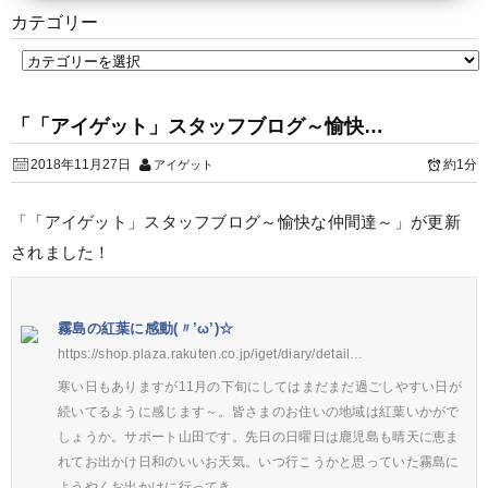
カテゴリー
「「アイゲット」スタッフブログ～愉快…
2018年11月27日
約1分
アイゲット
「「アイゲット」スタッフブログ～愉快な仲間達～」が更新
されました！
霧島の紅葉に感動(〃’ω’)☆
https://shop.plaza.rakuten.co.jp/iget/diary/detail…
寒い日もありますが11月の下旬にしてはまだまだ過ごしやすい日が
続いてるように感じます～。皆さまのお住いの地域は紅葉いかがで
しょうか。サポート山田です。先日の日曜日は鹿児島も晴天に恵ま
れてお出かけ日和のいいお天気。いつ行こうかと思っていた霧島に
ようやくお出かけに行ってき…