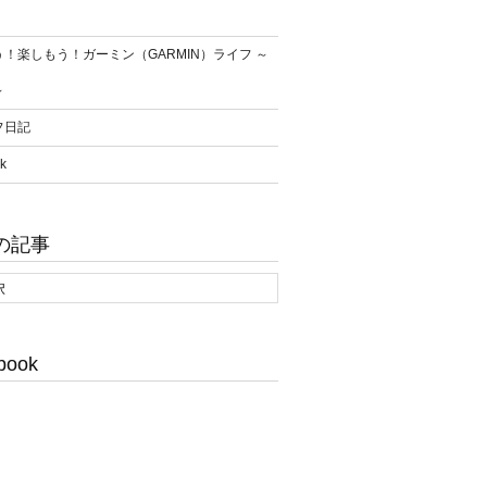
！楽しもう！ガーミン（GARMIN）ライフ ～
～
フ日記
k
の記事
book