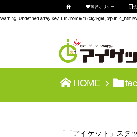
運営ポリシー
Warning
: Undefined array key 0 in
/home/mkdig/i-get.jp/public_html
Warning
: Undefined array key 1 in
/home/mkdig/i-get.jp/public_html
HOME
fa
「「アイゲット」スタ