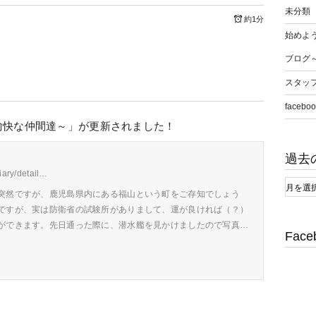
未分類
約1分
始めよう
ブログ
スタッ
faceboo
愉快な仲間達～」が更新されました！
過去
diary/detail…
突然ですが、鹿児島県内にある福山という町をご存知でしょう
ですが、実は防衛省の試験所がありまして、運が良ければ（？）
ができます。先日通った際に、潜水艦を見かけましたので写真…
Face