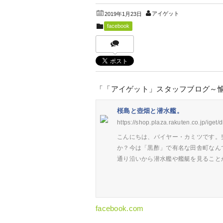
アイゲット
2019年1月23日
facebook
「「アイゲット」スタッフブログ～
桜島と壺畑と潜水艦。
https://shop.plaza.rakuten.co.jp/iget/
こんにちは、バイヤー・カミツです。
か？今は「黒酢」で有名な田舎町なん
通り沿いから潜水艦や艦艇を見ること
facebook.com