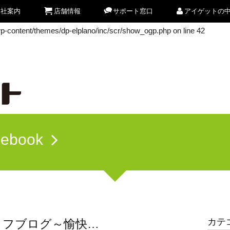
会社案内
店舗情報
サポート窓口
アイゲットの
/wp-content/themes/dp-elplano/inc/scr/show_ogp.php
on line
42
/wp-content/themes/dp-elplano/inc/scr/show_ogp.php
on line
42
cebook
カテ
ッフブログ～愉快…