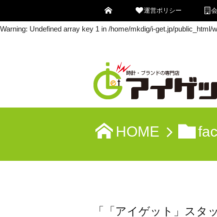
運営ポリシー
Warning
: Undefined array key 0 in
/home/mkdig/i-get.jp/public_html
Warning
: Undefined array key 1 in
/home/mkdig/i-get.jp/public_html
HOME
fa
「「アイゲット」スタ