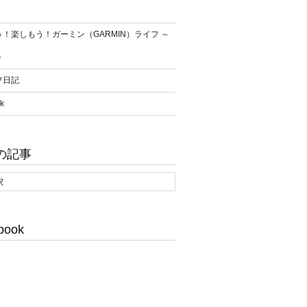
！楽しもう！ガーミン（GARMIN）ライフ ～
～
フ日記
k
の記事
book