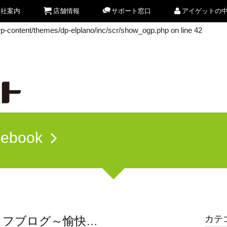
会社案内
店舗情報
サポート窓口
アイゲットの
/wp-content/themes/dp-elplano/inc/scr/show_ogp.php
on line
42
/wp-content/themes/dp-elplano/inc/scr/show_ogp.php
on line
42
cebook
カテ
ッフブログ～愉快…