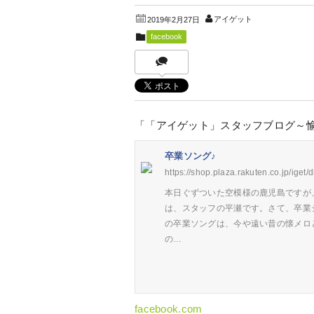
アイゲット
2019年2月27日
facebook
「「アイゲット」スタッフブログ～
卒業ソング♪
https://shop.plaza.rakuten.co.jp/iget/
本日ぐずついた空模様の鹿児島ですが
は、スタッフの平瀬です。さて、卒業
の卒業ソングは、今や遠い昔の懐メロ
の…
facebook.com