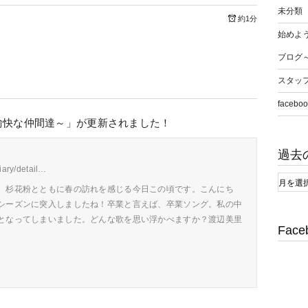
未分類
約1分
始めよう
ブログ
スタッ
faceboo
愉快な仲間達～」が更新されました！
過去
diary/detail…
、杉花粉とともに春の訪れを感じる今日この頃です。こんにち
シーズンに突入しましたね！卒業と言えば、卒業ソング。私の中
となってしまいました。どんな歌を思い浮かべますか？渡辺美里
Face