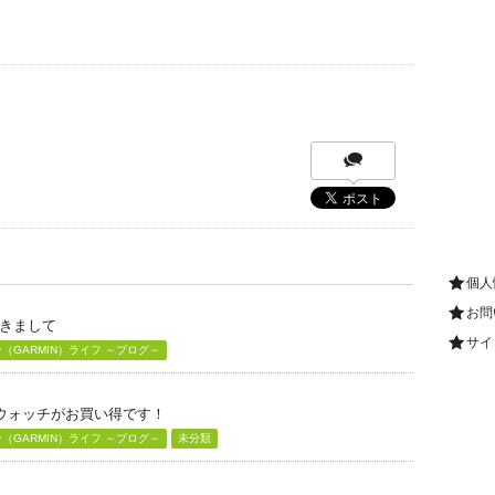
個人
お問
きまして
サイ
GARMIN）ライフ ～ブログ～
グウォッチがお買い得です！
GARMIN）ライフ ～ブログ～
未分類