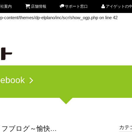
会社案内
店舗情報
サポート窓口
アイゲットの
/wp-content/themes/dp-elplano/inc/scr/show_ogp.php
on line
42
/wp-content/themes/dp-elplano/inc/scr/show_ogp.php
on line
42
cebook
カテ
ッフブログ～愉快…