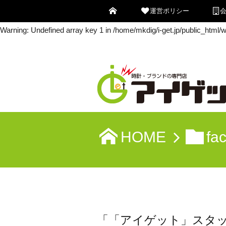
運営ポリシー
Warning
: Undefined array key 0 in
/home/mkdig/i-get.jp/public_html
Warning
: Undefined array key 1 in
/home/mkdig/i-get.jp/public_html
HOME
fa
「「アイゲット」スタ