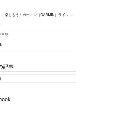
！楽しもう！ガーミン（GARMIN）ライフ ～
～
フ日記
k
の記事
book