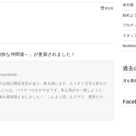
未分類
約1分
始めよう
ブログ
スタッ
faceboo
愉快な仲間達～」が更新されました！
過去
diary/detail…
では桜の開花宣言があり、春を感じます。もうすぐ元号も変わり
こんにちは、バイヤーのさがやまです。私も気分を一新しようと、
離＆模様替えをしました！「こんまり流」もググり、要所だけ…
Face