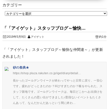
カテゴリー
「「アイゲット」スタッフブログ～愉快…
2019年5月9日
約1分
アイゲット
「「アイゲット」スタッフブログ～愉快な仲間達～」が更新
されました！
砂の祭典★
https://shop.plaza.rakuten.co.jp/iget/diary/detail…
長かったゴールデンウイークが終わってやっと日常に戻り、一安心
です。疲れがどっときたのか？叫びすぎたのか？喉をやられた、ス
タッフ新地です。ゴールデンウイークは、毎日どこかへお出掛けを
して、たくさんの思い出ができました♪普段ないイベントもたくさ
んあって、なんだかんだあっという間に終わ…