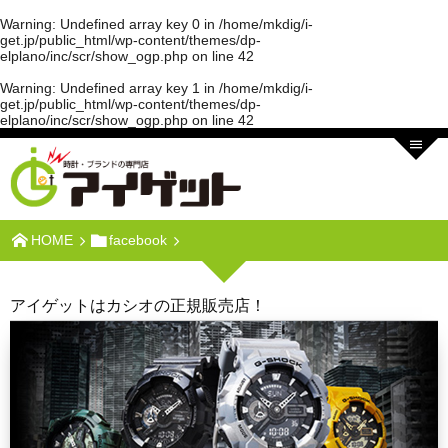
Warning
: Undefined array key 0 in
/home/mkdig/i-
get.jp/public_html/wp-content/themes/dp-
elplano/inc/scr/show_ogp.php
on line
42
Warning
: Undefined array key 1 in
/home/mkdig/i-
get.jp/public_html/wp-content/themes/dp-
elplano/inc/scr/show_ogp.php
on line
42
HOME
facebook
アイゲットはカシオの正規販売店！