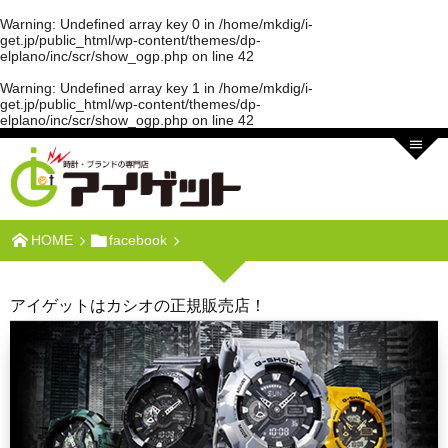
Warning
: Undefined array key 0 in
/home/mkdig/i-
get.jp/public_html/wp-content/themes/dp-
elplano/inc/scr/show_ogp.php
on line
42
Warning
: Undefined array key 1 in
/home/mkdig/i-
get.jp/public_html/wp-content/themes/dp-
elplano/inc/scr/show_ogp.php
on line
42
HOME
facebook
アイゲットはカシオの正規販売店！