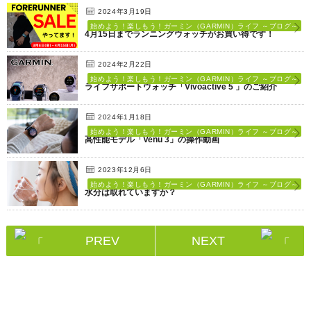
2024年3月19日
始めよう！楽しもう！ガーミン（GARMIN）ライフ ～ブログ～
4月15日までランニングウォッチがお買い得です！
2024年2月22日
始めよう！楽しもう！ガーミン（GARMIN）ライフ ～ブログ～
ライフサポートウォッチ「Vivoactive 5 」のご紹介
2024年1月18日
始めよう！楽しもう！ガーミン（GARMIN）ライフ ～ブログ～
高性能モデル「Venu 3」の操作動画
2023年12月6日
始めよう！楽しもう！ガーミン（GARMIN）ライフ ～ブログ～
水分は取れていますか？
PREV
NEXT