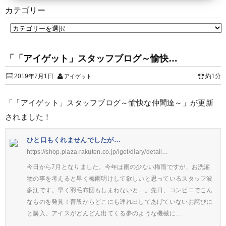
カテゴリー
「「アイゲット」スタッフブログ～愉快…
2019年7月1日
約1分
アイゲット
「「アイゲット」スタッフブログ～愉快な仲間達～」が更新
されました！
ひと口もくれませんでしたが…
https://shop.plaza.rakuten.co.jp/iget/diary/detail…
今日から7月となりました。今年は雨の少ない梅雨ですが、お洗濯
物の事を考えると早く梅雨明けして欲しいと思っているスタッフ波
多江です。早く羽毛布団もしまわないと…。先日、コンビニでこん
なものを発見！普段からどこにも連れ出してあげていないお詫びに
と購入。アイスがどんどん出てくる夢のような機械に…