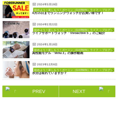
2024年3月19日
始めよう！楽しもう！ガーミン（GARMIN）ライフ ～ブログ～
4月15日までランニングウォッチがお買い得です！
2024年2月22日
始めよう！楽しもう！ガーミン（GARMIN）ライフ ～ブログ～
ライフサポートウォッチ「Vivoactive 5 」のご紹介
2024年1月18日
始めよう！楽しもう！ガーミン（GARMIN）ライフ ～ブログ～
高性能モデル「Venu 3」の操作動画
2023年12月6日
始めよう！楽しもう！ガーミン（GARMIN）ライフ ～ブログ～
水分は取れていますか？
PREV
NEXT