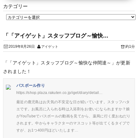
カテゴリー
「「アイゲット」スタッフブログ～愉快…
2019年8月26日
約1分
アイゲット
「「アイゲット」スタッフブログ～愉快な仲間達～」が更新
されました！
バスボール作り
https://shop.plaza.rakuten.co.jp/iget/diary/detail…
最近の鹿児島はお天気の不安定な日が続いています。スタッフハタ
エです。お風呂に入られる時は入浴剤をお使いになられますか？娘
がYouTubeでバスボールの動画を見てから、薬局に行く度おねだり
されます。中からキャラクターのマスコット等が出てくるタイプで
すが、お1つ400円ほどいたします…