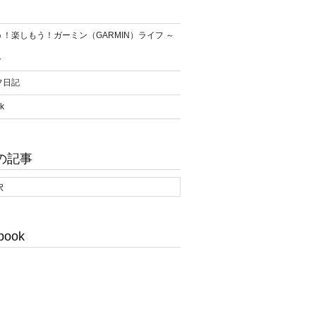
！楽しもう！ガーミン（GARMIN）ライフ ～
～
フ日記
k
の記事
book