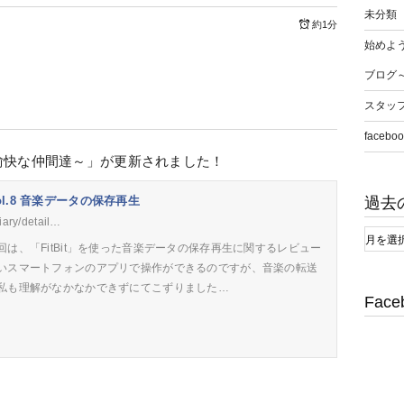
未分類
約1分
始めよう
ブログ
スタッ
faceboo
愉快な仲間達～」が更新されました！
過去
 Vol.8 音楽データの保存再生
diary/detail…
は、「FitBit」を使った音楽データの保存再生に関するレビュー
いスマートフォンのアプリで操作ができるのですが、音楽の転送
私も理解がなかなかできずにてこずりました…
Face