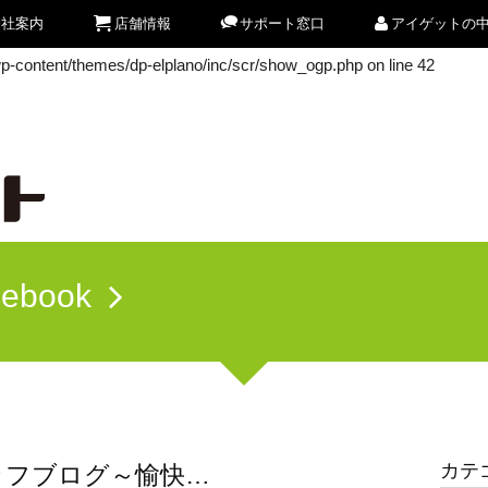
会社案内
店舗情報
サポート窓口
アイゲットの
/wp-content/themes/dp-elplano/inc/scr/show_ogp.php
on line
42
/wp-content/themes/dp-elplano/inc/scr/show_ogp.php
on line
42
cebook
カテ
ッフブログ～愉快…