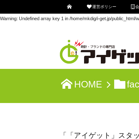
運営ポリシー
Warning
: Undefined array key 0 in
/home/mkdig/i-get.jp/public_html
Warning
: Undefined array key 1 in
/home/mkdig/i-get.jp/public_html
HOME
fa
「「アイゲット」スタ