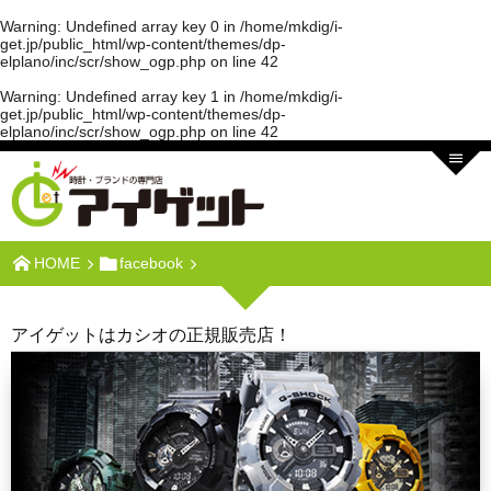
Warning
: Undefined array key 0 in
/home/mkdig/i-
get.jp/public_html/wp-content/themes/dp-
elplano/inc/scr/show_ogp.php
on line
42
Warning
: Undefined array key 1 in
/home/mkdig/i-
get.jp/public_html/wp-content/themes/dp-
elplano/inc/scr/show_ogp.php
on line
42
HOME
facebook
アイゲットはカシオの正規販売店！