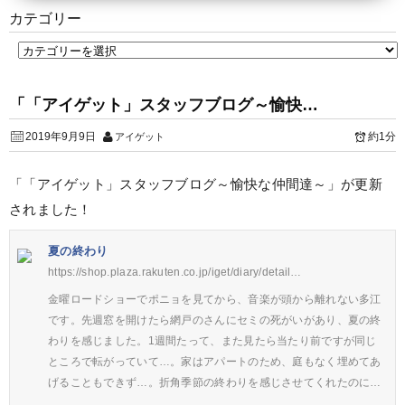
カテゴリー
「「アイゲット」スタッフブログ～愉快…
2019年9月9日
約1分
アイゲット
「「アイゲット」スタッフブログ～愉快な仲間達～」が更新
されました！
夏の終わり
https://shop.plaza.rakuten.co.jp/iget/diary/detail…
金曜ロードショーでポニョを見てから、音楽が頭から離れない多江
です。先週窓を開けたら網戸のさんにセミの死がいがあり、夏の終
わりを感じました。1週間たって、また見たら当たり前ですが同じ
ところで転がっていて…。家はアパートのため、庭もなく埋めてあ
げることもできず…。折角季節の終わりを感じさせてくれたのに…