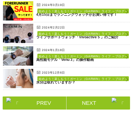
2024年3月19日
始めよう！楽しもう！ガーミン（GARMIN）ライフ ～ブログ～
4月15日までランニングウォッチがお買い得です！
2024年2月22日
始めよう！楽しもう！ガーミン（GARMIN）ライフ ～ブログ～
ライフサポートウォッチ「Vivoactive 5 」のご紹介
2024年1月18日
始めよう！楽しもう！ガーミン（GARMIN）ライフ ～ブログ～
高性能モデル「Venu 3」の操作動画
2023年12月6日
始めよう！楽しもう！ガーミン（GARMIN）ライフ ～ブログ～
水分は取れていますか？
PREV
NEXT