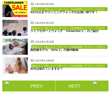
2024年3月19日
始めよう！楽しもう！ガーミン（GARMIN）ライフ ～ブログ～
4月15日までランニングウォッチがお買い得です！
2024年2月22日
始めよう！楽しもう！ガーミン（GARMIN）ライフ ～ブログ～
ライフサポートウォッチ「Vivoactive 5 」のご紹介
2024年1月18日
始めよう！楽しもう！ガーミン（GARMIN）ライフ ～ブログ～
高性能モデル「Venu 3」の操作動画
2023年12月6日
始めよう！楽しもう！ガーミン（GARMIN）ライフ ～ブログ～
水分は取れていますか？
PREV
NEXT