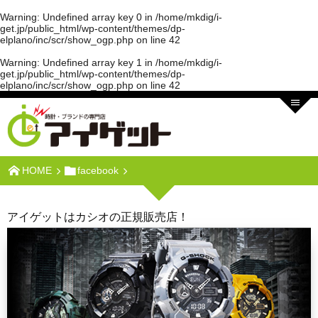
Warning
: Undefined array key 0 in
/home/mkdig/i-
get.jp/public_html/wp-content/themes/dp-
elplano/inc/scr/show_ogp.php
on line
42
Warning
: Undefined array key 1 in
/home/mkdig/i-
get.jp/public_html/wp-content/themes/dp-
elplano/inc/scr/show_ogp.php
on line
42
HOME
facebook
アイゲットはカシオの正規販売店！