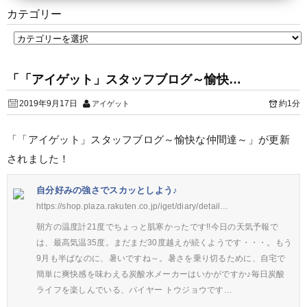
カテゴリー
「「アイゲット」スタッフブログ～愉快…
2019年9月17日
約1分
アイゲット
「「アイゲット」スタッフブログ～愉快な仲間達～」が更新
されました！
自分好みの強さでスカッとしよう♪
https://shop.plaza.rakuten.co.jp/iget/diary/detail…
朝方の温度計21度でちょっと肌寒かったです!!今日の天気予報で
は、最高気温35度。まだまだ30度越えが続くようです・・・。もう
9月も半ばなのに、暑いですね～。暑さを乗り切るために、自宅で
簡単に爽快感を味わえる炭酸水メーカーはいかがですか♪毎日炭酸
ライフを楽しんでいる、バイヤー トウジョウです…