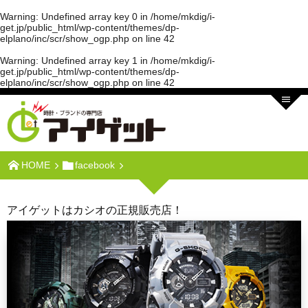
Warning
: Undefined array key 0 in
/home/mkdig/i-
get.jp/public_html/wp-content/themes/dp-
elplano/inc/scr/show_ogp.php
on line
42
Warning
: Undefined array key 1 in
/home/mkdig/i-
get.jp/public_html/wp-content/themes/dp-
elplano/inc/scr/show_ogp.php
on line
42
HOME
facebook
アイゲットはカシオの正規販売店！