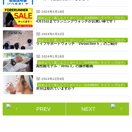
2024年3月19日
始めよう！楽しもう！ガーミン（GARMIN）ライフ ～ブログ～
4月15日までランニングウォッチがお買い得です！
2024年2月22日
始めよう！楽しもう！ガーミン（GARMIN）ライフ ～ブログ～
ライフサポートウォッチ「Vivoactive 5 」のご紹介
2024年1月18日
始めよう！楽しもう！ガーミン（GARMIN）ライフ ～ブログ～
高性能モデル「Venu 3」の操作動画
2023年12月6日
始めよう！楽しもう！ガーミン（GARMIN）ライフ ～ブログ～
水分は取れていますか？
PREV
NEXT