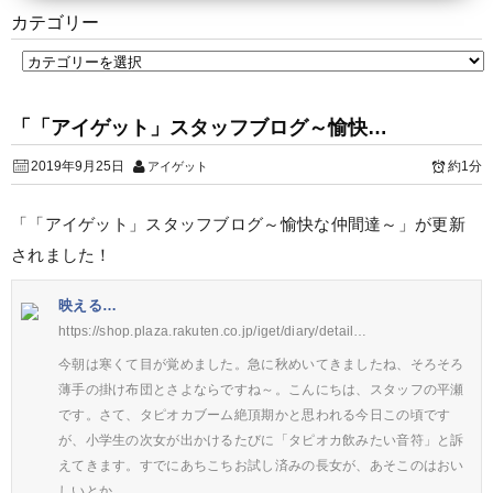
カテゴリー
「「アイゲット」スタッフブログ～愉快…
2019年9月25日
約1分
アイゲット
「「アイゲット」スタッフブログ～愉快な仲間達～」が更新
されました！
映える…
https://shop.plaza.rakuten.co.jp/iget/diary/detail…
今朝は寒くて目が覚めました。急に秋めいてきましたね、そろそろ
薄手の掛け布団とさよならですね～。こんにちは、スタッフの平瀬
です。さて、タピオカブーム絶頂期かと思われる今日この頃です
が、小学生の次女が出かけるたびに「タピオカ飲みたい音符」と訴
えてきます。すでにあちこちお試し済みの長女が、あそこのはおい
しいとか…