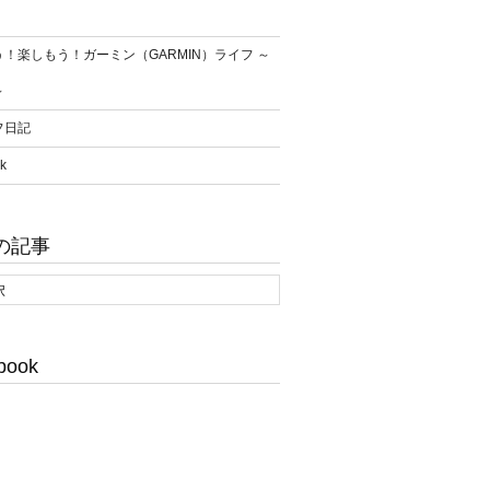
！楽しもう！ガーミン（GARMIN）ライフ ～
～
フ日記
k
の記事
book