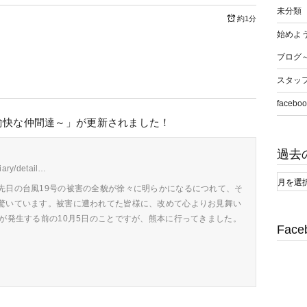
未分類
約1分
始めよう
ブログ
スタッ
faceboo
愉快な仲間達～」が更新されました！
過去
diary/detail…
先日の台風19号の被害の全貌が徐々に明らかになるにつれて、そ
驚いています。被害に遭われてた皆様に、改めて心よりお見舞い
が発生する前の10月5日のことですが、熊本に行ってきました。
Face