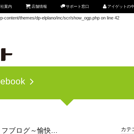
会社案内
店舗情報
サポート窓口
アイゲットの
/wp-content/themes/dp-elplano/inc/scr/show_ogp.php
on line
42
/wp-content/themes/dp-elplano/inc/scr/show_ogp.php
on line
42
cebook
カテ
ッフブログ～愉快…