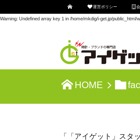
運営ポリシー
Warning
: Undefined array key 0 in
/home/mkdig/i-get.jp/public_html
Warning
: Undefined array key 1 in
/home/mkdig/i-get.jp/public_html
HOME
fa
「「アイゲット」スタ