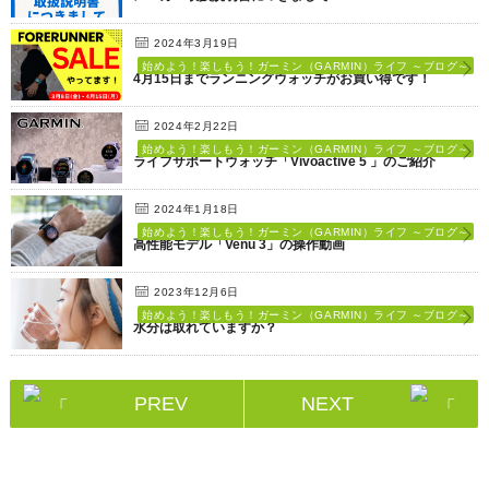
2024年3月19日
始めよう！楽しもう！ガーミン（GARMIN）ライフ ～ブログ～
4月15日までランニングウォッチがお買い得です！
2024年2月22日
始めよう！楽しもう！ガーミン（GARMIN）ライフ ～ブログ～
ライフサポートウォッチ「Vivoactive 5 」のご紹介
2024年1月18日
始めよう！楽しもう！ガーミン（GARMIN）ライフ ～ブログ～
高性能モデル「Venu 3」の操作動画
2023年12月6日
始めよう！楽しもう！ガーミン（GARMIN）ライフ ～ブログ～
水分は取れていますか？
PREV
NEXT