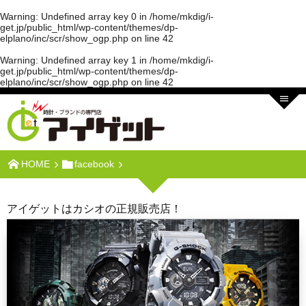
Warning
: Undefined array key 0 in
/home/mkdig/i-
get.jp/public_html/wp-content/themes/dp-
elplano/inc/scr/show_ogp.php
on line
42
Warning
: Undefined array key 1 in
/home/mkdig/i-
get.jp/public_html/wp-content/themes/dp-
elplano/inc/scr/show_ogp.php
on line
42
HOME
facebook
アイゲットはカシオの正規販売店！