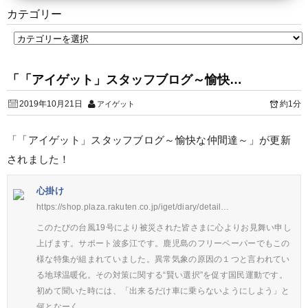
カテゴリー
「「アイゲット」スタッフブログ～愉快…
2019年10月21日
約1分
アイゲット
「「アイゲット」スタッフブログ～愉快な仲間達～」が更新
されました！
心掛け
https://shop.plaza.rakuten.co.jp/iget/diary/detail…
このたびの台風19号により被災された皆さまに心よりお見舞い申し
上げます。サポート波多江です。鹿児島のフリーペーパーでもこの
様な特集が組まれていました。異常気象の原因の１つと言われてい
る地球温暖化。その対策に関する“賢い選択”を促す国民運動です。
初めて聞いた時には、「出来るだけ車に乗らないようにしよう」と
何となーく…