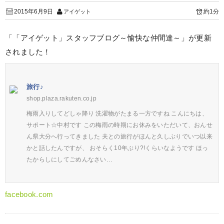
2015年6月9日
約1分
アイゲット
「「アイゲット」スタッフブログ～愉快な仲間達～」が更新
されました！
旅行♪
shop.plaza.rakuten.co.jp
梅雨入りしてどしゃ降り 洗濯物がたまる一方ですね こんにちは、
サポート☆中村です この梅雨の時期にお休みをいただいて、おんせ
ん県大分へ行ってきました 夫との旅行がほんと久しぶりでいつ以来
かと話したんですが、 おそらく10年ぶり?!くらいなようです ほっ
たからしにしてごめんなさい…
facebook.com