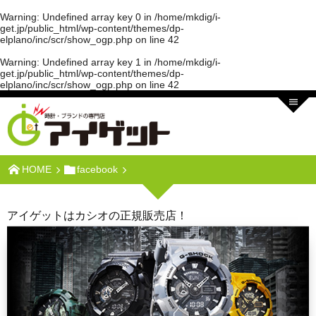
Warning
: Undefined array key 0 in
/home/mkdig/i-
get.jp/public_html/wp-content/themes/dp-
elplano/inc/scr/show_ogp.php
on line
42
Warning
: Undefined array key 1 in
/home/mkdig/i-
get.jp/public_html/wp-content/themes/dp-
elplano/inc/scr/show_ogp.php
on line
42
HOME
facebook
アイゲットはカシオの正規販売店！