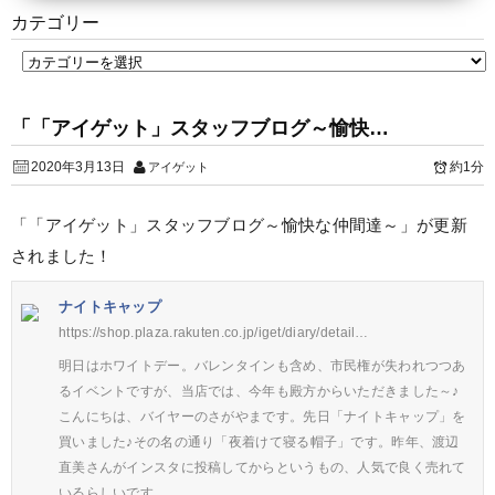
カテゴリー
「「アイゲット」スタッフブログ～愉快…
2020年3月13日
約1分
アイゲット
「「アイゲット」スタッフブログ～愉快な仲間達～」が更新
されました！
ナイトキャップ
https://shop.plaza.rakuten.co.jp/iget/diary/detail…
明日はホワイトデー。バレンタインも含め、市民権が失われつつあ
るイベントですが、当店では、今年も殿方からいただきました～♪
こんにちは、バイヤーのさがやまです。先日「ナイトキャップ」を
買いました♪その名の通り「夜着けて寝る帽子」です。昨年、渡辺
直美さんがインスタに投稿してからというもの、人気で良く売れて
いるらしいです…