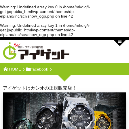
Warning
: Undefined array key 0 in
/home/mkdig/i-
get.jp/public_html/wp-content/themes/dp-
elplano/inc/scr/show_ogp.php
on line
42
Warning
: Undefined array key 1 in
/home/mkdig/i-
get.jp/public_html/wp-content/themes/dp-
elplano/inc/scr/show_ogp.php
on line
42
HOME
facebook
アイゲットはカシオの正規販売店！