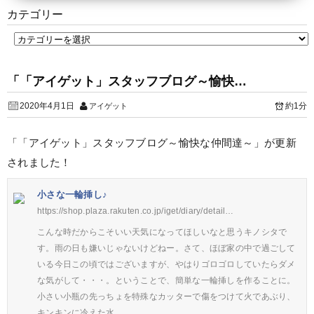
カテゴリー
「「アイゲット」スタッフブログ～愉快…
2020年4月1日
約1分
アイゲット
「「アイゲット」スタッフブログ～愉快な仲間達～」が更新
されました！
小さな一輪挿し♪
https://shop.plaza.rakuten.co.jp/iget/diary/detail…
こんな時だからこそいい天気になってほしいなと思うキノシタで
す。雨の日も嫌いじゃないけどねー。さて、ほぼ家の中で過ごして
いる今日この頃ではございますが、やはりゴロゴロしていたらダメ
な気がして・・・。ということで、簡単な一輪挿しを作ることに。
小さい小瓶の先っちょを特殊なカッターで傷をつけて火であぶり、
キンキンに冷えた水…