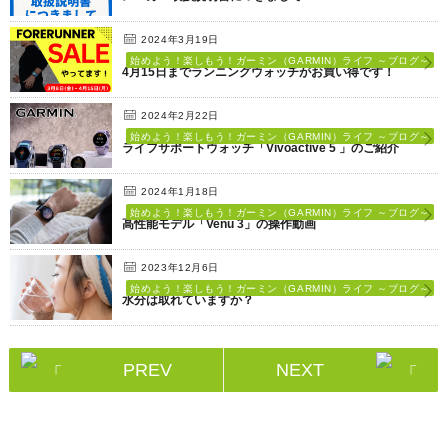
2024年3月19日
始めよう！楽しもう！ガーミン（GARMIN）ライフ ～ブログ～
4月15日までランニングウォッチがお買い得です！
2024年2月22日
始めよう！楽しもう！ガーミン（GARMIN）ライフ ～ブログ～
ライフサポートウォッチ「Vivoactive 5 」のご紹介
2024年1月18日
始めよう！楽しもう！ガーミン（GARMIN）ライフ ～ブログ～
高性能モデル「Venu 3」の操作動画
2023年12月6日
始めよう！楽しもう！ガーミン（GARMIN）ライフ ～ブログ～
水分は取れていますか？
PREV
NEXT