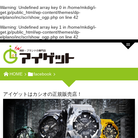
Warning
: Undefined array key 0 in
/home/mkdig/i-
get.jp/public_html/wp-content/themes/dp-
elplano/inc/scr/show_ogp.php
on line
42
Warning
: Undefined array key 1 in
/home/mkdig/i-
get.jp/public_html/wp-content/themes/dp-
elplano/inc/scr/show_ogp.php
on line
42
HOME
facebook
アイゲットはカシオの正規販売店！