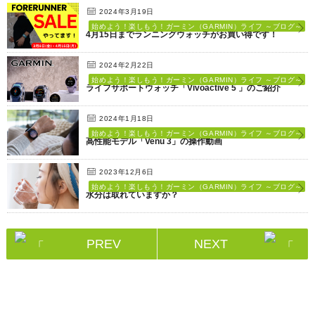
2024年3月19日
始めよう！楽しもう！ガーミン（GARMIN）ライフ ～ブログ～
4月15日までランニングウォッチがお買い得です！
2024年2月22日
始めよう！楽しもう！ガーミン（GARMIN）ライフ ～ブログ～
ライフサポートウォッチ「Vivoactive 5 」のご紹介
2024年1月18日
始めよう！楽しもう！ガーミン（GARMIN）ライフ ～ブログ～
高性能モデル「Venu 3」の操作動画
2023年12月6日
始めよう！楽しもう！ガーミン（GARMIN）ライフ ～ブログ～
水分は取れていますか？
PREV
NEXT