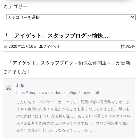
カテゴリー
「「アイゲット」スタッフブログ～愉快…
2020年11月16日
約1分
アイゲット
「「アイゲット」スタッフブログ～愉快な仲間達～」が更新
されました！
紅葉
https://shop.plaza.rakuten.co.jp/iget/diary/detail…
こんにちは、バイヤー・カミツです。紅葉の遅い鹿児島ですが、よ
うやく色付いた木々を見かけることも多くなってきました。早いも
ので気付けばもう11月も折り返し。あっという間にクリスマス⇒年
末⇒お正月と怒涛の師走がやってきますねー。コロナ禍の中で迎え
る今年の年末年始はどうなるんでしょうか…