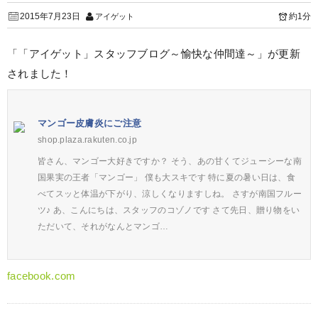
2015年7月23日
約1分
アイゲット
「「アイゲット」スタッフブログ～愉快な仲間達～」が更新
されました！
マンゴー皮膚炎にご注意
shop.plaza.rakuten.co.jp
皆さん、マンゴー大好きですか？ そう、あの甘くてジューシーな南
国果実の王者「マンゴー」 僕も大スキです 特に夏の暑い日は、食
べてスッと体温が下がり、涼しくなりますしね。 さすが南国フルー
ツ♪ あ、こんにちは、スタッフのコゾノです さて先日、贈り物をい
ただいて、それがなんとマンゴ…
facebook.com