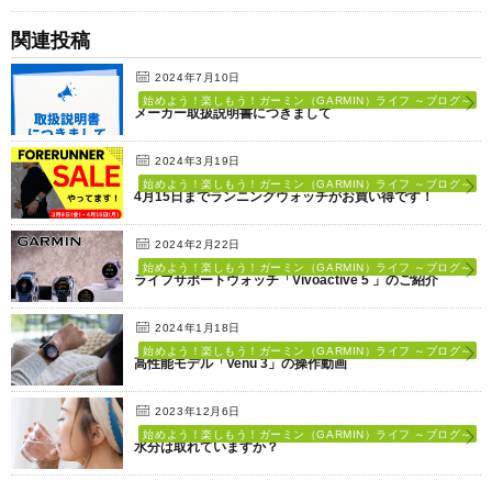
関連投稿
2024年7月10日
始めよう！楽しもう！ガーミン（GARMIN）ライフ ～ブログ～
メーカー取扱説明書につきまして
2024年3月19日
始めよう！楽しもう！ガーミン（GARMIN）ライフ ～ブログ～
4月15日までランニングウォッチがお買い得です！
2024年2月22日
始めよう！楽しもう！ガーミン（GARMIN）ライフ ～ブログ～
ライフサポートウォッチ「Vivoactive 5 」のご紹介
2024年1月18日
始めよう！楽しもう！ガーミン（GARMIN）ライフ ～ブログ～
高性能モデル「Venu 3」の操作動画
2023年12月6日
始めよう！楽しもう！ガーミン（GARMIN）ライフ ～ブログ～
水分は取れていますか？