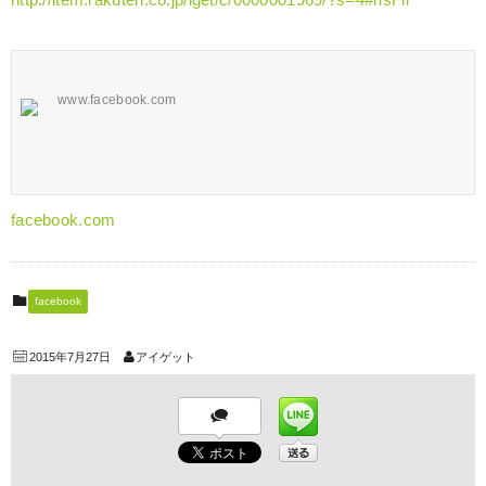
http://item.rakuten.co.jp/iget/c/0000001969/?s=4#risFil
www.facebook.com
facebook.com
facebook
2015年7月27日
アイゲット