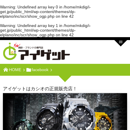
Warning
: Undefined array key 0 in
/home/mkdig/i-
get.jp/public_html/wp-content/themes/dp-
elplano/inc/scr/show_ogp.php
on line
42
Warning
: Undefined array key 1 in
/home/mkdig/i-
get.jp/public_html/wp-content/themes/dp-
elplano/inc/scr/show_ogp.php
on line
42
HOME
facebook
アイゲットはカシオの正規販売店！