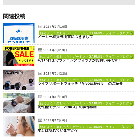
関連投稿
2024年7月10日
始めよう！楽しもう！ガーミン（GARMIN）ライフ ～ブログ～
メーカー取扱説明書につきまして
2024年3月19日
始めよう！楽しもう！ガーミン（GARMIN）ライフ ～ブログ～
4月15日までランニングウォッチがお買い得です！
2024年2月22日
始めよう！楽しもう！ガーミン（GARMIN）ライフ ～ブログ～
ライフサポートウォッチ「Vivoactive 5 」のご紹介
2024年1月18日
始めよう！楽しもう！ガーミン（GARMIN）ライフ ～ブログ～
高性能モデル「Venu 3」の操作動画
2023年12月6日
始めよう！楽しもう！ガーミン（GARMIN）ライフ ～ブログ～
水分は取れていますか？