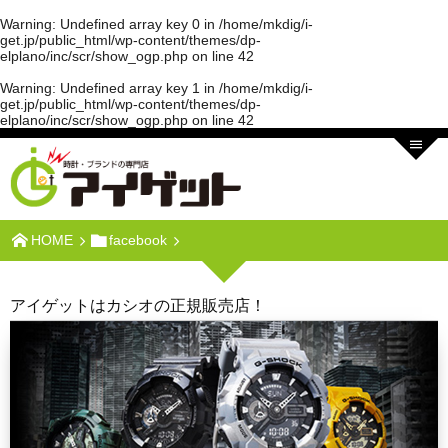
Warning
: Undefined array key 0 in
/home/mkdig/i-
get.jp/public_html/wp-content/themes/dp-
elplano/inc/scr/show_ogp.php
on line
42
Warning
: Undefined array key 1 in
/home/mkdig/i-
get.jp/public_html/wp-content/themes/dp-
elplano/inc/scr/show_ogp.php
on line
42
HOME
facebook
アイゲットはカシオの正規販売店！